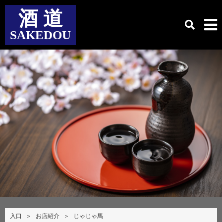
酒 道
SAKEDOU
入口
＞
お店紹介
＞
じゃじゃ馬