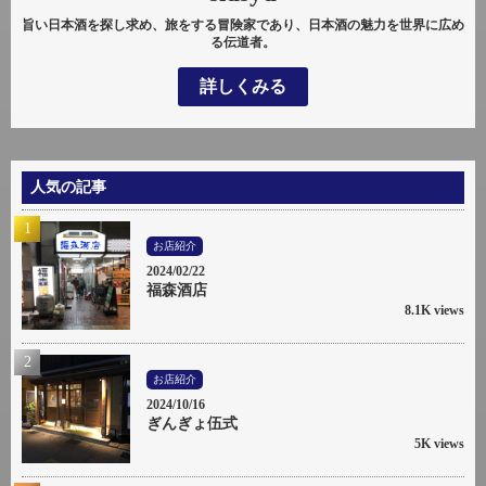
旨い日本酒を探し求め、旅をする冒険家であり、日本酒の魅力を世界に広め
る伝道者。
詳しくみる
人気の記事
お店紹介
2024/02/22
福森酒店
8.1K views
お店紹介
2024/10/16
ぎんぎょ伍式
5K views