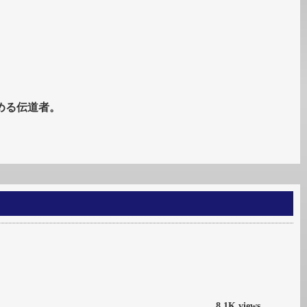
める伝道者。
8.1K views