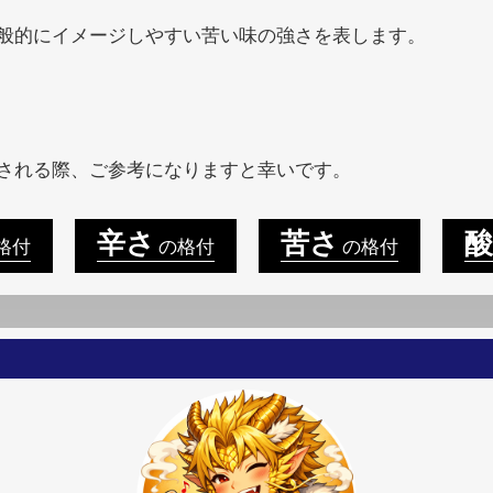
般的にイメージしやすい苦い味の強さを表します。
される際、ご参考になりますと幸いです。
辛さ
苦さ
酸
格付
の格付
の格付