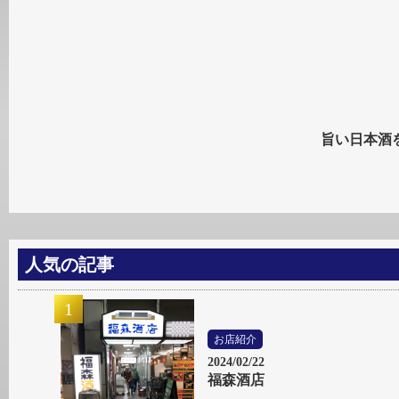
旨い日本酒
人気の記事
お店紹介
2024/02/22
福森酒店