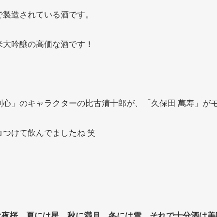
で製造されている酒です。
米大吟醸の高価な酒です！
剣心」のキャラクターの比古清十郎が、「久保田 萬寿」が
つけて飲んでましたね 笑
は夜桜 夏には星 秋に満月 冬には雪 それで十分酒は美