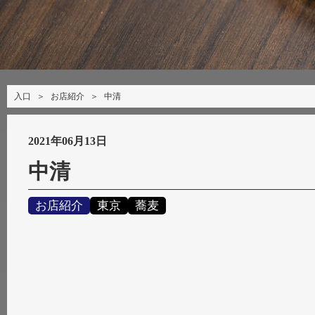
入口
＞
お店紹介
＞
中清
2021年06月13日
中清
お店紹介
東京
蕎麦