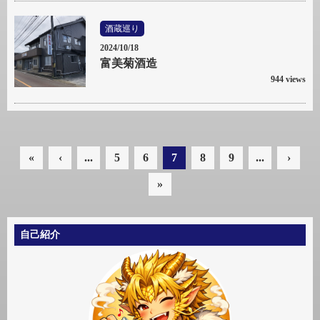
酒蔵巡り
2024/10/18
富美菊酒造
944 views
«
‹
...
5
6
7
8
9
...
›
»
自己紹介