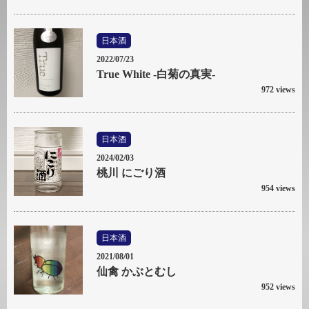
日本酒
2022/07/23
True White -白菊の真実-
972 views
日本酒
2024/02/03
桃川 にごり酒
954 views
日本酒
2021/08/01
仙禽 かぶとむし
952 views