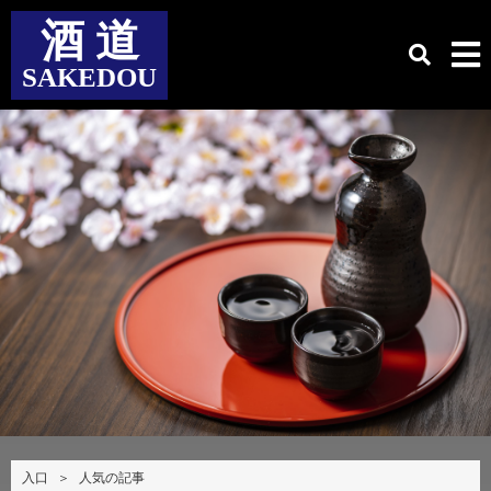
酒 道
SAKEDOU
入口
＞
人気の記事