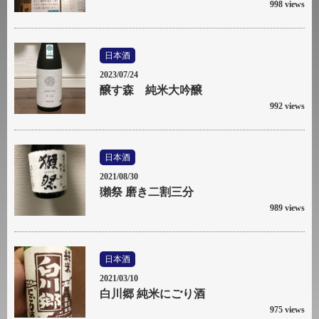
998 views
日本酒
2023/07/24
醸す森 純米大吟醸
992 views
日本酒
2021/08/30
獺祭 磨き二割三分
989 views
日本酒
2021/03/10
白川郷 純米にごり酒
975 views