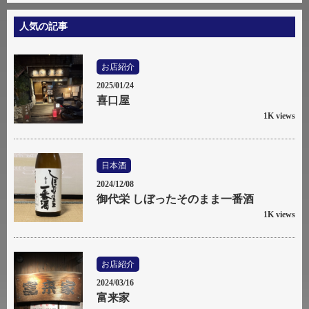
人気の記事
お店紹介
2025/01/24
喜口屋
1K views
日本酒
2024/12/08
御代栄 しぼったそのまま一番酒
1K views
お店紹介
2024/03/16
富来家